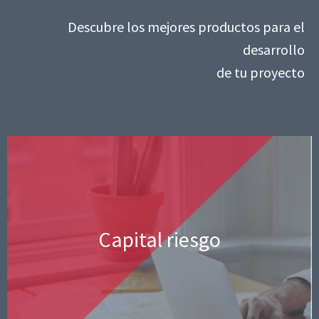
Descubre los mejores productos para el
desarrollo
de tu proyecto
IVF ha desarrollado líneas de préstamos
Capital riesgo
para solucionar tus necesidades de
financiación para tu proyecto.